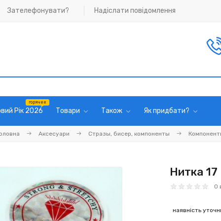
Зателефонувати?
Надіслати повідомлення
вий Рік 2026
Товари
Також
Як придбати?
оловна
Аксесуари
Стразы, бисер, компоненты
Компонент
Нитка 17
0 
наявність уточ