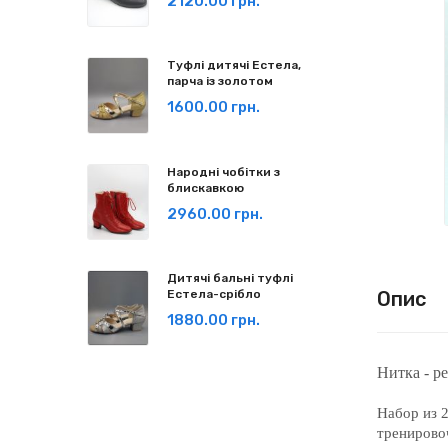
2120.00 грн.
Туфлі дитячі Естела,
парча із золотом
1600.00 грн.
Народні чобітки з
блискавкою
2960.00 грн.
Дитячі бальні туфлі
Естела-срібло
Опис
1880.00 грн.
Нитка - р
Набор из 2
тренировоч