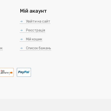
Мій акаунт
Увійти на сайт
Реєстрація
Мій кошик
ок
Список бажань