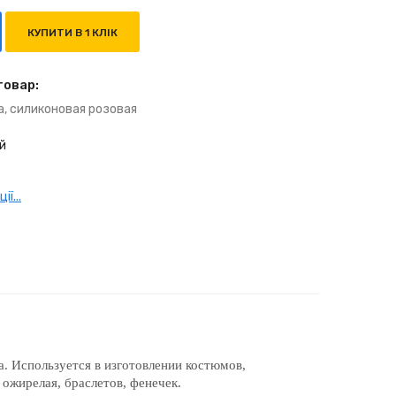
КУПИТИ В 1 КЛІК
товар:
а, силиконовая розовая
й
ї...
ка. Используется в изготовлении костюмов,
 ожирелая, браслетов, фенечек.