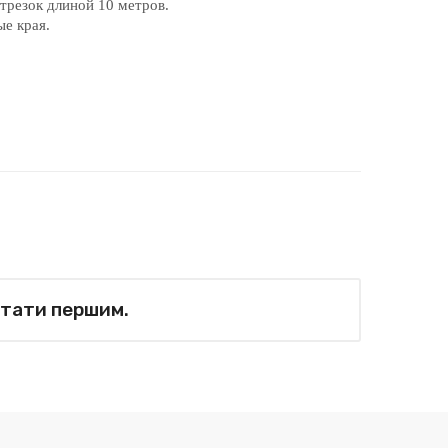
отрезок длиной 10 метров.
е края.
стати першим.