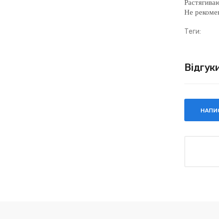
Растягиваю
Не рекоме
Теги:
Відгук
НАПИС