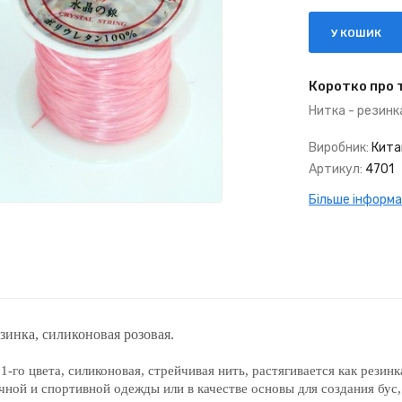
У КОШИК
Коротко про 
Нитка - резинк
Виробник:
Кита
Артикул:
4701
Більше інформаці
езинка, силиконовая розовая.
1-го цвета, силиконовая, стрейчивая нить, растягивается как резин
ной и спортивной одежды или в качестве основы для создания бус,