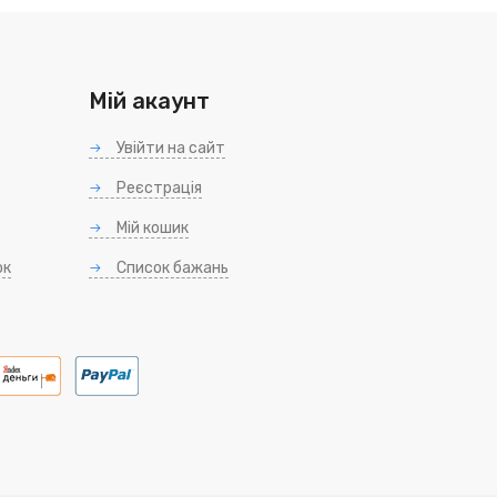
Мій акаунт
Увійти на сайт
Реєстрація
Мій кошик
ок
Список бажань