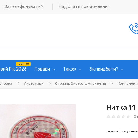
Зателефонувати?
Надіслати повідомлення
вий Рік 2026
Товари
Також
Як придбати?
оловна
Аксесуари
Стразы, бисер, компоненты
Компонент
Нитка 11
0 
наявність уточ