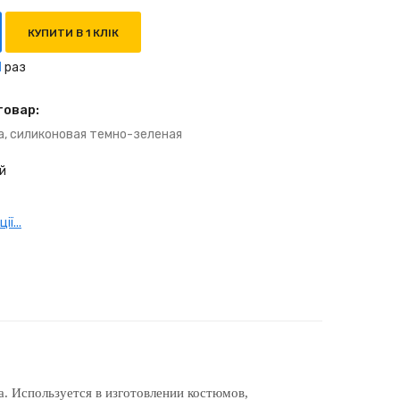
КУПИТИ В 1 КЛІК
1
раз
товар:
а, силиконовая темно-зеленая
й
ї...
ка. Используется в изготовлении костюмов,