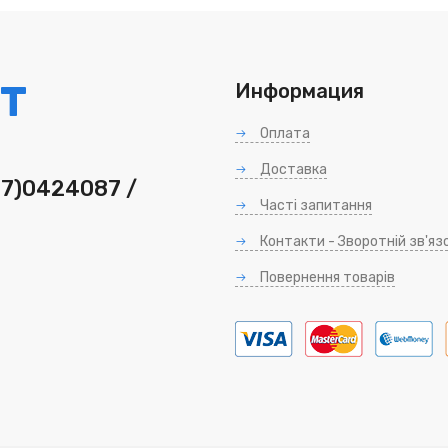
T
Информация
Оплата
Доставка
97)0424087 /
Часті запитання
Контакти - Зворотній зв'яз
Повернення товарів