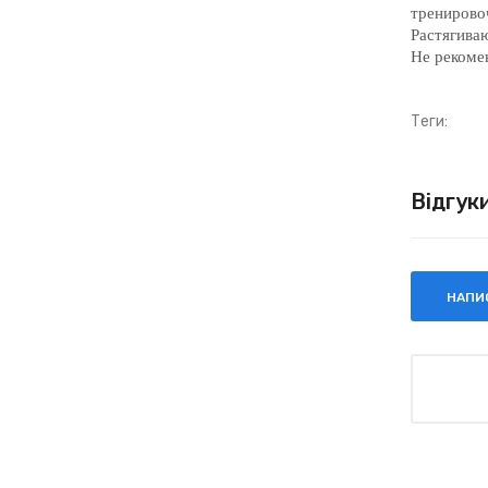
тренировоч
Растягиваю
Не рекоме
Теги:
Відгук
НАПИС