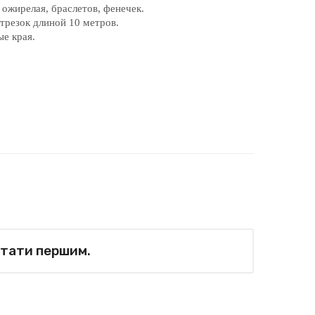
 ожирелая, браслетов, фенечек.
отрезок длиной 10 метров.
е края.
стати першим.