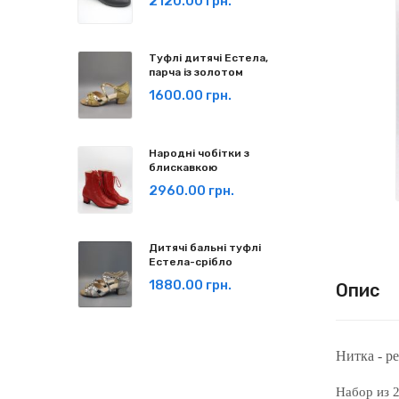
2120.00 грн.
Туфлі дитячі Естела,
парча із золотом
1600.00 грн.
Народні чобітки з
блискавкою
2960.00 грн.
Дитячі бальні туфлі
Естела-срібло
1880.00 грн.
Опис
Нитка - р
Набор из 2