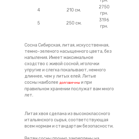
грн.
2750
4
210 см.
грн.
3196
5
250 см.
грн.
Сосна Сибирская, литая, искусственная,
темно-зеленого насыщенного цвета, без
напыления. Имеет максимальное
сходство с живой сосной, иголочки
упругие и слегка покалывают, немного
длиннее, чем у литых елей. Литые
сосны наиболее
и при
долговечны
правильном хранении послужат вам много
лет.
Литая хвоя сделана из высококлассного
итальянского сырья, соответствующая
всем нормам и стандартам безопасности.
Ветви сосны прочно закреплены на